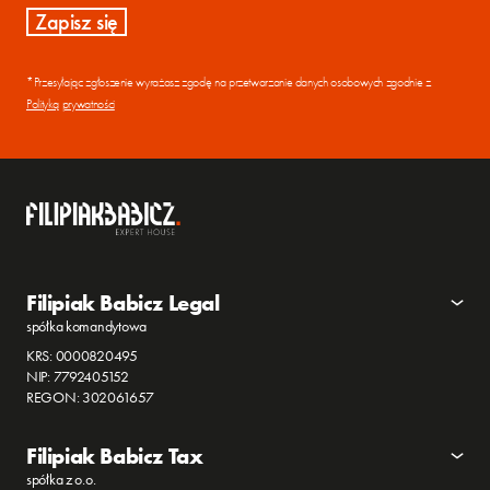
*Przesyłając zgłoszenie wyrażasz zgodę na przetwarzanie danych osobowych zgodnie z
Polityką prywatności
Filipiak Babicz Legal
spółka komandytowa
KRS: 0000820495
NIP: 7792405152
REGON: 302061657
Filipiak Babicz Tax
spółka z o.o.