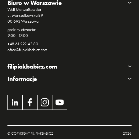
Biuro w Warszawie
Wolf Marszałkowska
ul. Marszałkowska 89
00-693 Warszawa
godziny otwarcia:
9:00 - 17:00
+48 61 222 43 80
office@filipiakbabicz.com
filipiakbabicz.com
Informacje
© COPYRIGHT FILIPIAKBABICZ
2026