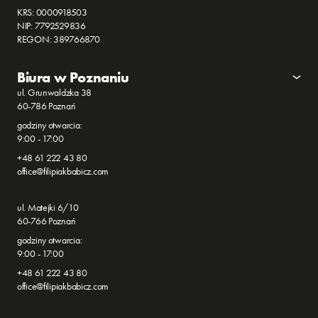
KRS: 0000918503
NIP: 7792529836
REGON: 389766870
Biura w Poznaniu
ul. Grunwaldzka 38
60-786 Poznań
godziny otwarcia:
9:00 - 17:00
+48 61 222 43 80
office@filipiakbabicz.com
ul. Matejki 6/10
60-766 Poznań
godziny otwarcia:
9:00 - 17:00
+48 61 222 43 80
office@filipiakbabicz.com