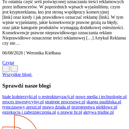
To ostatnia część serii poświęconej oznaczaniu treści reklamowych
przez influencerów. W poprzednich wpisach wyjaśniliśmy, czym
jest kryptoreklama, kto jest stroną współpracy komercyjnej
[link] oraz kiedy i jak prawidłowo oznaczać reklamę [link]. W tym
wpisie wyjaśniamy, jakie konsekwencje prawne grożą za błędy,
oraz jakie kategorie produktów wymagają dodatkowej ostrożności.
Konsekwencje prawne nieprawidłowego oznaczania reklam
Nieprawidłowe oznaczenie treści reklamowej […] Artykuł Reklama
czy nie…
06/08/2026 | Weronika Kiełbasa
Czytaj
Wszystkie blogi
Sprawdź nasze blogi
białe kołnierzyki.pl
o restrukturyzacji.pl
nowe media i technologie.pl
proces inwestycyjny.pl
strategie procesowe.pl
skarga paulińska.pl
tymczasowy areszt.pl
prawo działa.pl
przestępstwa giełdowe.pl
egzekucja i zabezpieczenia.pl
o prawie hr.pl
aktywa trudne.pl