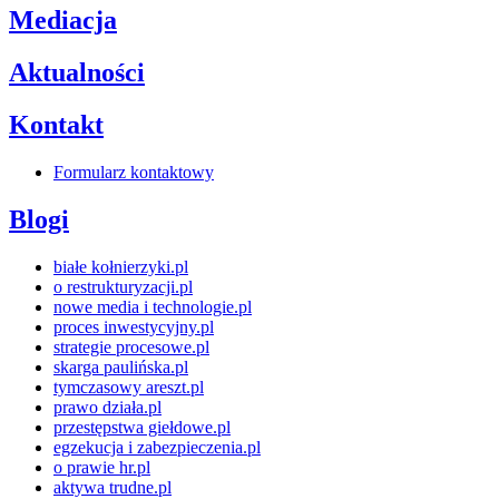
Mediacja
Aktualności
Kontakt
Formularz kontaktowy
Blogi
białe kołnierzyki.pl
o restrukturyzacji.pl
nowe media i technologie.pl
proces inwestycyjny.pl
strategie procesowe.pl
skarga paulińska.pl
tymczasowy areszt.pl
prawo działa.pl
przestępstwa giełdowe.pl
egzekucja i zabezpieczenia.pl
o prawie hr.pl
aktywa trudne.pl