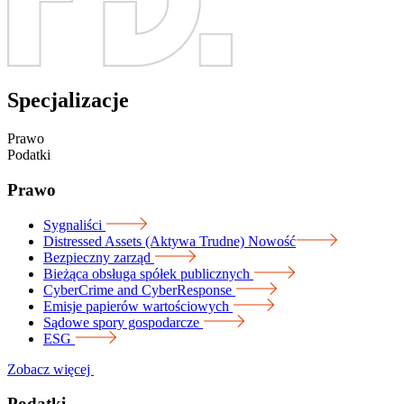
Specjalizacje
Prawo
Podatki
Prawo
Sygnaliści
Distressed Assets (Aktywa Trudne)
Nowość
Bezpieczny zarząd
Bieżąca obsługa spółek publicznych
CyberCrime and CyberResponse
Emisje papierów wartościowych
Sądowe spory gospodarcze
ESG
Zobacz więcej
Podatki