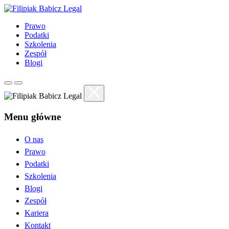
Prawo
Podatki
Szkolenia
Zespół
Blogi
Menu główne
O nas
Prawo
Podatki
Szkolenia
Blogi
Zespół
Kariera
Kontakt