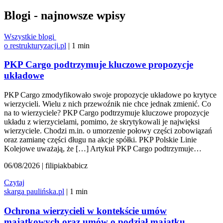
Blogi - najnowsze wpisy
Wszystkie blogi
o restrukturyzacji.pl
| 1 min
PKP Cargo podtrzymuje kluczowe propozycje
układowe
PKP Cargo zmodyfikowało swoje propozycje układowe po krytyce
wierzycieli. Wielu z nich przewoźnik nie chce jednak zmienić. Co
na to wierzyciele? PKP Cargo podtrzymuje kluczowe propozycje
układu z wierzycielami, pomimo, że skrytykowali je najwięksi
wierzyciele. Chodzi m.in. o umorzenie połowy części zobowiązań
oraz zamianę części długu na akcje spółki. PKP Polskie Linie
Kolejowe uważają, że […] Artykuł PKP Cargo podtrzymuje…
06/08/2026 | filipiakbabicz
Czytaj
skarga paulińska.pl
| 1 min
Ochrona wierzycieli w kontekście umów
majątkowych oraz umów o podział majątku