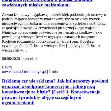
zawieranych między małżonkami
Zawarcie umowy majątkowej małżeńskiej, podobnie jak umowy o
podział majątku pomiędzy małżonkami, bywa niekiedy metodą
nieuczciwego dłużnika na udaremnienie wierzycielowi możliwości
zaspokojenia swojej wierzytelności pieniężnej z jego majątku.
Niniejsze opracowanie poświęcone jest tematyce środków, jakie
przysługują wierzycielowi w tego typu sytuacjach na gruncie
Kodeksu rodzinnego i opiekuńczego (k.r.o.) oraz Kodeksu
cywilnego (k.c.). Ochrona wierzycieli w […] Artykuł Ochrona
wierzycieli w…
06/08/2026 | kancelaria
Czytaj
nowe media i technologie.pl
| 1 min
Reklama czy nie reklama? Jak influencerzy powinni
oznaczać współprace komercyjne i jakie grożą
konsekwencje za błędy? [Część 3: Konsekwencje
prawne i produkty objęte szczególnymi
ograniczeniami]